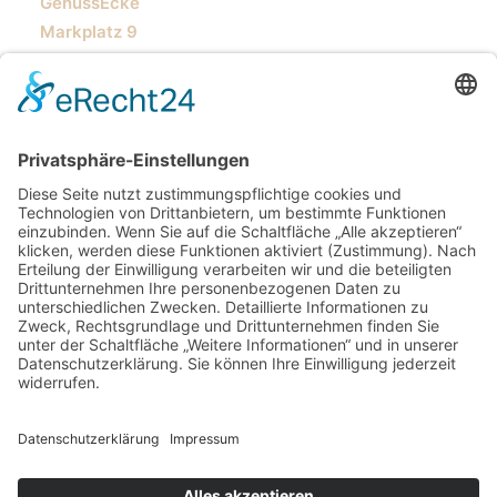
GenussEcke
Markplatz 9
64673 Zwingenberg
AGB
Zahlungsmethoden
Widerruf
*I
m Sinne der Kleinunternehmerregelung nach § 19 UStG
enthalten die ausgewiesenen Preise keine Umsatzsteuer.