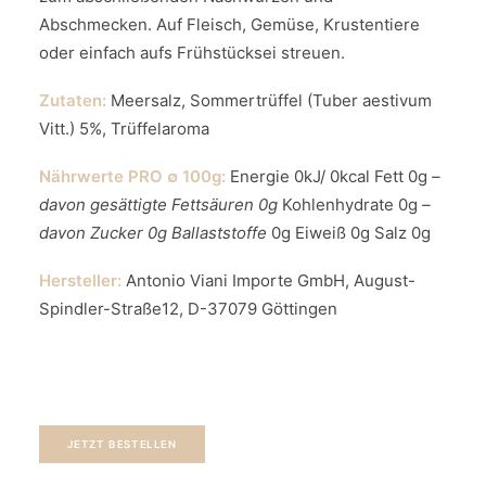
Abschmecken. Auf Fleisch, Gemüse, Krustentiere
oder einfach aufs Frühstücksei streuen.
Zutaten:
Meersalz, Sommertrüffel (Tuber aestivum
Vitt.) 5%, Trüffelaroma
Nährwerte PRO ∅ 100g:
Energie 0kJ/ 0kcal Fett 0g
–
davon gesättigte Fettsäuren 0
g
Kohlenhydrate 0g
–
davon Zucker 0
g Ballaststoffe
0g Eiweiß 0g Salz 0g
Hersteller:
Antonio Viani Importe GmbH, August-
Spindler-Straße12, D-37079 Göttingen
JETZT BESTELLEN