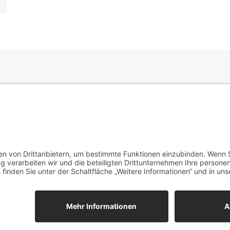
AGB
Zahlungsmethoden
Widerruf
nternehmerregelung nach § 19 UStG enthalten die ausgewiesenen Preis
ressum
I
Datenschutz