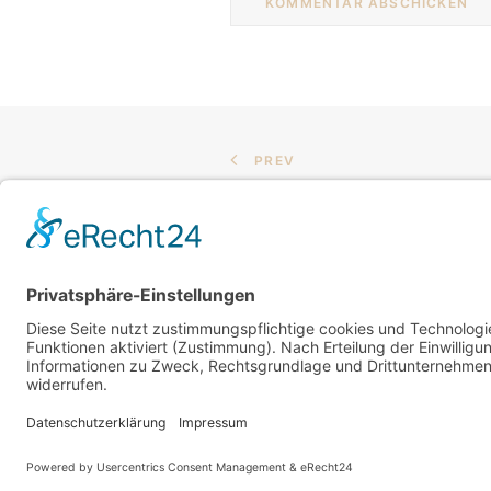
PREV
GenussEcke
Markplatz 9
64673 Zwingenberg
*I
m Sinne der Kleinu
Copyright 2025 by GenussEcke I
Imp