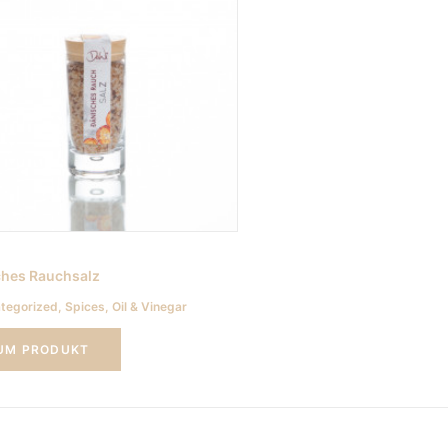
ches Rauchsalz
St. Kilian Berry
tegorized
,
Spices, Oil & Vinegar
Uncategorized
,
Drinks
UM PRODUKT
ZUM PRODUKT