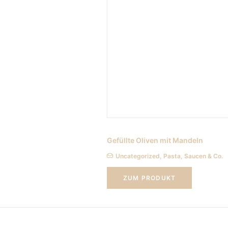
hocken in Öl
Gefüllte Oliven mit Mandeln
Pasta, Saucen & Co.
Uncategorized
,
Pasta, Saucen & Co.
UKT
ZUM PRODUKT